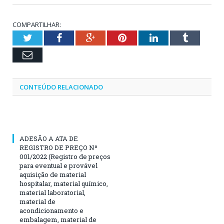
COMPARTILHAR:
Twitter
Facebook
Google+
Pinterest
LinkedIn
Tumblr
Email
CONTEÚDO RELACIONADO
ADESÃO A ATA DE
REGISTRO DE PREÇO Nº
001/2022 (Registro de preços
para eventual e provável
aquisição de material
hospitalar, material químico,
material laboratorial,
material de
acondicionamento e
embalagem, material de