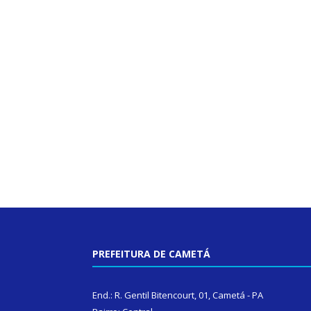
PREFEITURA DE CAMETÁ
End.: R. Gentil Bitencourt, 01, Cametá - PA