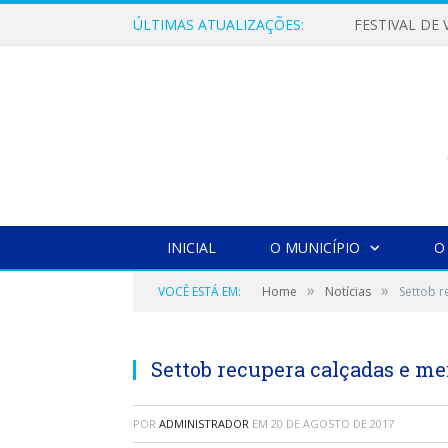
ÚLTIMAS ATUALIZAÇÕES:
INICIAL
O MUNICÍPIO
O
»
»
VOCÊ ESTÁ EM:
Home
Notícias
Settob r
Settob recupera calçadas e mei
POR
ADMINISTRADOR
EM
20 DE AGOSTO DE 2017