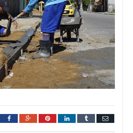
tter
Facebook
Google+
Pinterest
LinkedIn
Tumblr
Email