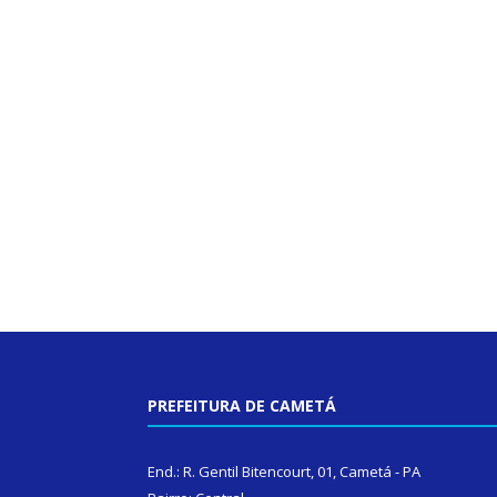
PREFEITURA DE CAMETÁ
End.: R. Gentil Bitencourt, 01, Cametá - PA