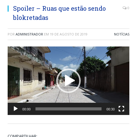
Spoiler – Ruas que estão sendo
0
blokretadas
POR
ADMINISTRADOR
EM
19 DE AGOSTO DE 2019
NOTÍCIAS
Tocador
de
vídeo
00:00
00:30
COMPARTILHAR: