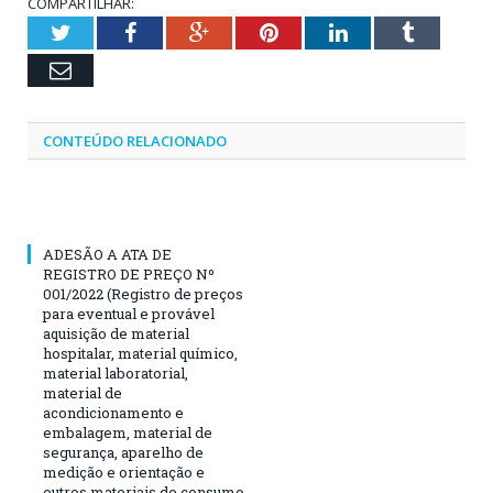
COMPARTILHAR:
Twitter
Facebook
Google+
Pinterest
LinkedIn
Tumblr
Email
CONTEÚDO RELACIONADO
ADESÃO A ATA DE
REGISTRO DE PREÇO Nº
001/2022 (Registro de preços
para eventual e provável
aquisição de material
hospitalar, material químico,
material laboratorial,
material de
acondicionamento e
embalagem, material de
segurança, aparelho de
medição e orientação e
outros materiais de consumo