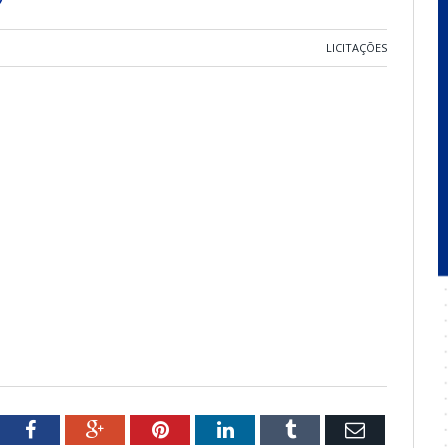
LICITAÇÕES
tter
Facebook
Google+
Pinterest
LinkedIn
Tumblr
Email