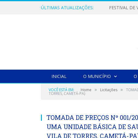
ÚLTIMAS ATUALIZAÇÕES:
INICIAL
O MUNICÍPIO
O
»
»
VOCÊ ESTÁ EM:
Home
Licitações
TOMAD
TORRES, CAMETÁ-PA)
TOMADA DE PREÇOS Nº 001/2
UMA UNIDADE BÁSICA DE SAÚD
VILA DE TORRES, CAMETÁ-PA