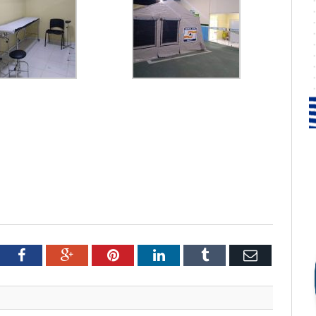
tter
Facebook
Google+
Pinterest
LinkedIn
Tumblr
Email