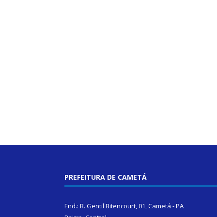
PREFEITURA DE CAMETÁ
End.: R. Gentil Bitencourt, 01, Cametá - PA