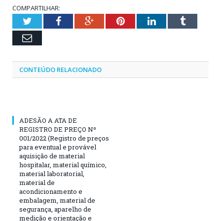
COMPARTILHAR:
Twitter
Facebook
Google+
Pinterest
LinkedIn
Tumblr
Email
CONTEÚDO RELACIONADO
ADESÃO A ATA DE
REGISTRO DE PREÇO Nº
001/2022 (Registro de preços
para eventual e provável
aquisição de material
hospitalar, material químico,
material laboratorial,
material de
acondicionamento e
embalagem, material de
segurança, aparelho de
medição e orientação e