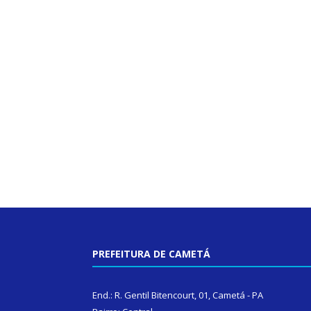
PREFEITURA DE CAMETÁ
End.: R. Gentil Bitencourt, 01, Cametá - PA