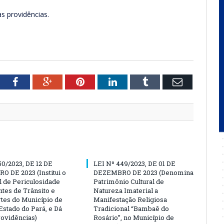
as providências.
tter
Facebook
Google+
Pinterest
LinkedIn
Tumblr
Email
50/2023, DE 12 DE
LEI Nº 449/2023, DE 01 DE
 DE 2023 (Institui o
DEZEMBRO DE 2023 (Denomina
l de Periculosidade
Patrimônio Cultural de
tes de Trânsito e
Natureza Imaterial a
tes do Município de
Manifestação Religiosa
Estado do Pará, e Dá
Tradicional “Bambaê do
rovidências)
Rosário”, no Município de