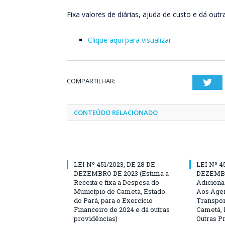
Fixa valores de diárias, ajuda de custo e dá outr
Clique aqui para visualizar
COMPARTILHAR:
Twi
CONTEÚDO RELACIONADO
LEI Nº 451/2023, DE 28 DE
LEI Nº 4
DEZEMBRO DE 2023 (Estima a
DEZEMBRO
Receita e fixa a Despesa do
Adiciona
Município de Cametá, Estado
Aos Agen
do Pará, para o Exercício
Transpor
Financeiro de 2024 e dá outras
Cametá, 
providências)
Outras P