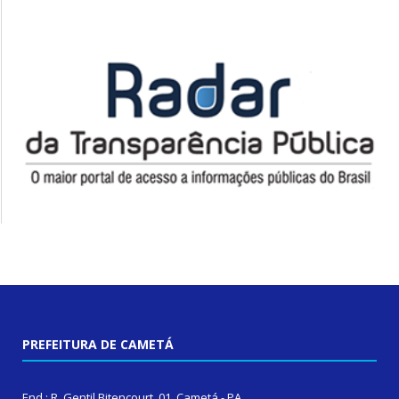
PREFEITURA DE CAMETÁ
End.: R. Gentil Bitencourt, 01, Cametá - PA