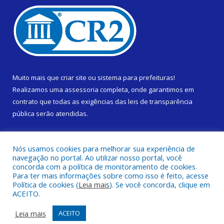
Muito mais que
criar site
ou
sistema para prefeituras
!
Realizamos uma
assessoria
completa, onde garantimos em
contrato que todas as exigências das
leis de transparência
pública
serão atendidas.
Conheça o
PNTP
e o
Radar da Transparência Pública
Nós usamos cookies para melhorar sua experiência de
navegação no portal. Ao utilizar nosso portal, você
concorda com a política de monitoramento de cookies.
Para ter mais informações sobre como isso é feito, acesse
Política de cookies (
Leia mais
). Se você concorda, clique em
Todos os direitos reservados a Prefeitura Municipal de Cametá.
ACEITO.
Mapa do Site
Acessar Área Administrativa
Leia mais
ACEITO
Acessar Webmail