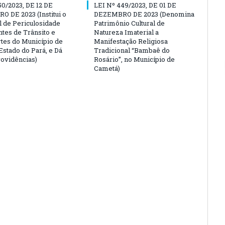
50/2023, DE 12 DE
LEI Nº 449/2023, DE 01 DE
 DE 2023 (Institui o
DEZEMBRO DE 2023 (Denomina
l de Periculosidade
Patrimônio Cultural de
tes de Trânsito e
Natureza Imaterial a
tes do Município de
Manifestação Religiosa
Estado do Pará, e Dá
Tradicional “Bambaê do
rovidências)
Rosário”, no Município de
Cametá)