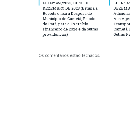
LEI Nº 451/2023, DE 28 DE
LEI Nº 4
DEZEMBRO DE 2023 (Estima a
DEZEMBRO
Receita e fixa a Despesa do
Adiciona
Município de Cametá, Estado
Aos Agen
do Pará, para o Exercício
Transpor
Financeiro de 2024 e dá outras
Cametá, 
providências)
Outras P
Os comentários estão fechados.