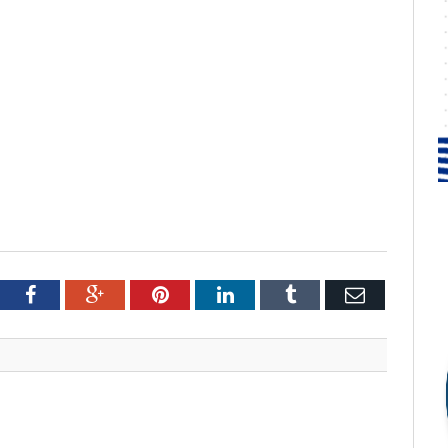
tter
Facebook
Google+
Pinterest
LinkedIn
Tumblr
Email