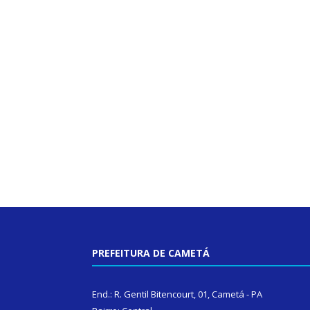
PREFEITURA DE CAMETÁ
End.: R. Gentil Bitencourt, 01, Cametá - PA